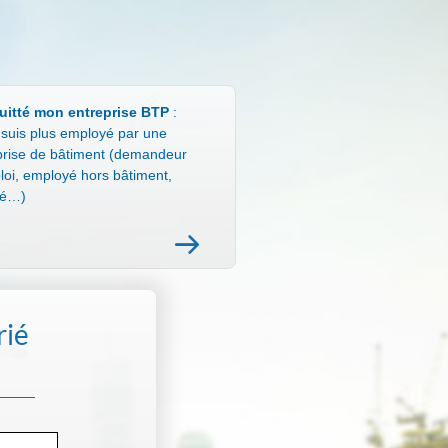
quitté mon entreprise BTP
:
 suis plus employé par une
prise de bâtiment (demandeur
loi, employé hors bâtiment,
té…)
rié