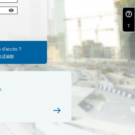
T
s d'accès ?
n d'aide
s.